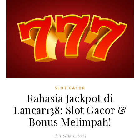
SLOT GACOR
Rahasia Jackpot di
Lancar138: Slot Gacor &
Bonus Melimpah!
Agustus 1, 2025