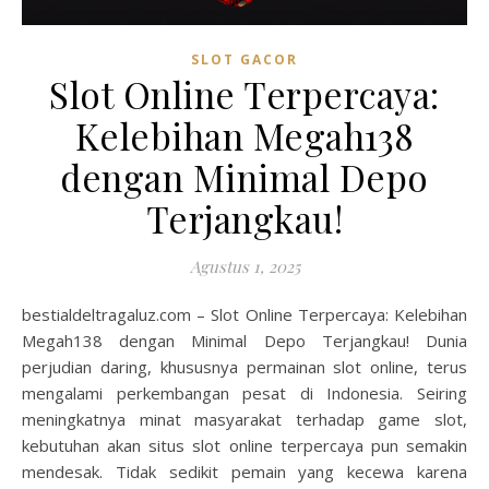
SLOT GACOR
Slot Online Terpercaya:
Kelebihan Megah138
dengan Minimal Depo
Terjangkau!
Agustus 1, 2025
bestialdeltragaluz.com – Slot Online Terpercaya: Kelebihan
Megah138 dengan Minimal Depo Terjangkau! Dunia
perjudian daring, khususnya permainan slot online, terus
mengalami perkembangan pesat di Indonesia. Seiring
meningkatnya minat masyarakat terhadap game slot,
kebutuhan akan situs slot online terpercaya pun semakin
mendesak. Tidak sedikit pemain yang kecewa karena