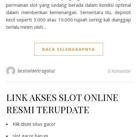
permainan slot yang sedang berada dalam kondisi optimal
dalam memberikan kemenangan. Sementara itu, deposit
kecil seperti 5.000 atau 10.000 rupiah sering kali dianggap
terlalu minim oleh…
BACA SELENGKAPNYA
bestialdeltragaluz
0 Komentar
LINK AKSES SLOT ONLINE
RESMI TERUPDATE
Klik disini
situs gacor
slot gacor hari ini