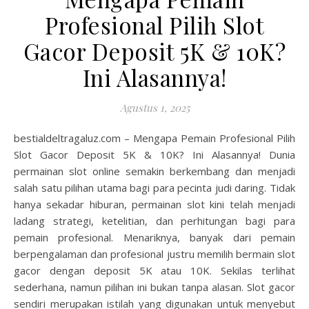
Profesional Pilih Slot
Gacor Deposit 5K & 10K?
Ini Alasannya!
Agustus 1, 2025
bestialdeltragaluz.com – Mengapa Pemain Profesional Pilih
Slot Gacor Deposit 5K & 10K? Ini Alasannya! Dunia
permainan slot online semakin berkembang dan menjadi
salah satu pilihan utama bagi para pecinta judi daring. Tidak
hanya sekadar hiburan, permainan slot kini telah menjadi
ladang strategi, ketelitian, dan perhitungan bagi para
pemain profesional. Menariknya, banyak dari pemain
berpengalaman dan profesional justru memilih bermain slot
gacor dengan deposit 5K atau 10K. Sekilas terlihat
sederhana, namun pilihan ini bukan tanpa alasan. Slot gacor
sendiri merupakan istilah yang digunakan untuk menyebut