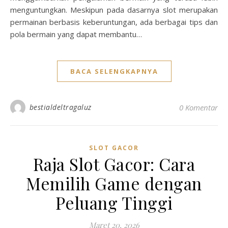
menguntungkan. Meskipun pada dasarnya slot merupakan
permainan berbasis keberuntungan, ada berbagai tips dan
pola bermain yang dapat membantu…
BACA SELENGKAPNYA
bestialdeltragaluz
0 Komentar
SLOT GACOR
Raja Slot Gacor: Cara
Memilih Game dengan
Peluang Tinggi
Maret 20, 2026