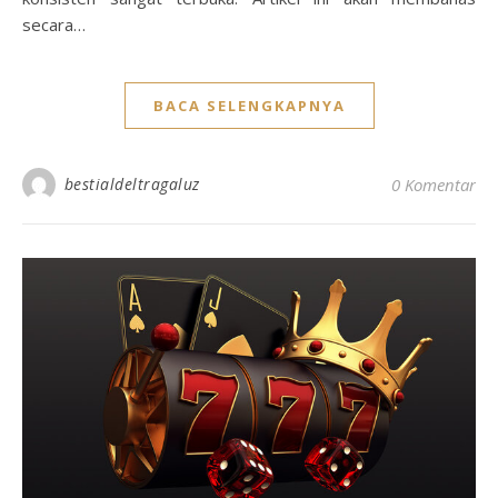
secara…
BACA SELENGKAPNYA
bestialdeltragaluz
0 Komentar