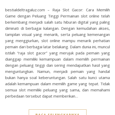
bestialdeltragaluz.com – Raja Slot Gacor: Cara Memilih
Game dengan Peluang Tinggi Permainan slot online telah
berkembang menjadi salah satu hiburan digital yang paling
diminati di berbagai kalangan. Dengan kemudahan akses,
tampilan visual yang menarik, serta peluang kemenangan
yang menggiurkan, slot online mampu menarik perhatian
pemain dari berbagai latar belakang. Dalam dunia ini, muncul
istilah “raja slot gacor” yang merujuk pada pemain yang
dianggap memiliki kemampuan dalam memilih permainan
dengan peluang tinggi dan sering mendapatkan hasil yang
menguntungkan. Namun, menjadi pemain yang handal
bukan hanya soal keberuntungan. Salah satu kunci utama
adalah kemampuan dalam memilih game yang tepat. Tidak
semua slot memiliki peluang yang sama, dan memahami
perbedaan tersebut dapat memberikan…
BACA SELENGKAPNYA