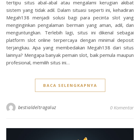
tertipu situs abal-abal atau mengalami kerugian akibat
sistem yang tidak adil. Dalam situasi seperti ini, kehadiran
Megah138 menjadi solusi bagi para pecinta slot yang
menginginkan pengalaman bermain yang aman, adil, dan
menguntungkan. Terlebih lagi, situs ini dikenal sebagai
platform slot online terpercaya dengan minimal deposit
terjangkau. Apa yang membedakan Megah138 dari situs
lainnya? Mengapa banyak pemain slot, baik pemula maupun
profesional, memilih situs ini…
BACA SELENGKAPNYA
bestialdeltragaluz
0 Komentar