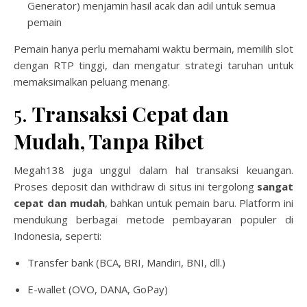
Generator) menjamin hasil acak dan adil untuk semua
pemain
Pemain hanya perlu memahami waktu bermain, memilih slot
dengan RTP tinggi, dan mengatur strategi taruhan untuk
memaksimalkan peluang menang.
5.
Transaksi Cepat dan
Mudah, Tanpa Ribet
Megah138 juga unggul dalam hal transaksi keuangan.
Proses deposit dan withdraw di situs ini tergolong
sangat
cepat dan mudah
, bahkan untuk pemain baru. Platform ini
mendukung berbagai metode pembayaran populer di
Indonesia, seperti:
Transfer bank (BCA, BRI, Mandiri, BNI, dll.)
E-wallet (OVO, DANA, GoPay)