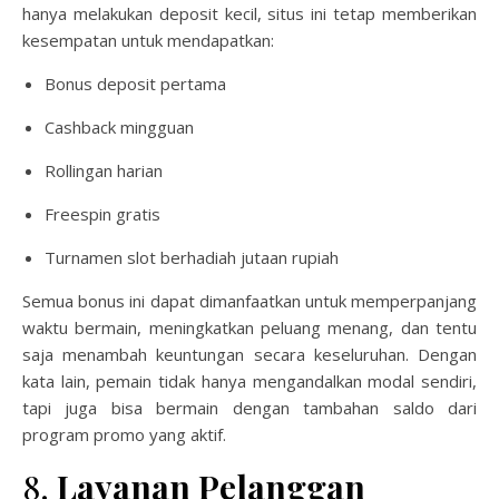
hanya melakukan deposit kecil, situs ini tetap memberikan
kesempatan untuk mendapatkan:
Bonus deposit pertama
Cashback mingguan
Rollingan harian
Freespin gratis
Turnamen slot berhadiah jutaan rupiah
Semua bonus ini dapat dimanfaatkan untuk memperpanjang
waktu bermain, meningkatkan peluang menang, dan tentu
saja menambah keuntungan secara keseluruhan. Dengan
kata lain, pemain tidak hanya mengandalkan modal sendiri,
tapi juga bisa bermain dengan tambahan saldo dari
program promo yang aktif.
8.
Layanan Pelanggan