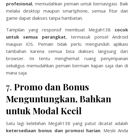
profesional
, memudahkan pemain untuk bernavigasi. Baik
melalui desktop maupun smartphone, semua fitur dan
game dapat diakses tanpa hambatan.
Tampilan yang responsif membuat Megah138
cocok
untuk semua perangkat
, termasuk ponsel Android
maupun iOS. Pemain tidak perlu mengunduh aplikasi
tambahan karena semua bisa diakses langsung dari
browser. Ini tentu menghemat ruang penyimpanan
sekaligus memudahkan pemain bermain kapan saja dan di
mana saja.
7.
Promo dan Bonus
Menguntungkan, Bahkan
untuk Modal Kecil
Satu lagi kelebihan Megah138 yang patut dicatat adalah
ketersediaan bonus dan promosi harian
. Meski Anda