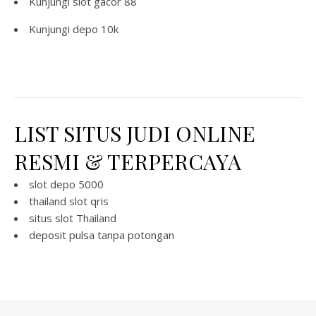
Kunjungi
slot gacor 88
Kunjungi
depo 10k
LIST SITUS JUDI ONLINE
RESMI & TERPERCAYA
slot depo 5000
thailand slot qris
situs slot Thailand
deposit pulsa tanpa potongan