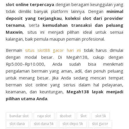
slot online terpercaya
dengan beragam keunggulan yang
tidak dimiliki banyak platform lainnya. Dengan
minimal
deposit yang terjangkau
,
koleksi slot dari provider
ternama
, serta
kemudahan transaksi dan peluang
Maxwin
, situs ini menjadi pilihan ideal untuk semua
kalangan, baik pemula maupun pemain profesional.
Bermain
situs slot88 gacor hari ini
tidak harus dimulai
dengan modal besar. Di Megah138, cukup dengan
Rp5.000–Rp10.000, Anda sudah bisa menikmati
pengalaman bermain yang aman, adil, dan penuh peluang
untuk menang besar. Jika Anda sedang mencari tempat
bermain slot online yang serius dalam hal pelayanan,
keamanan, dan keuntungan,
Megah138 layak menjadi
pilihan utama Anda
.
bandar slot
raja slot
sbobet
Slot
slot 5k
slot dana
slot dana 5k
slot depo 5k
slot gacor