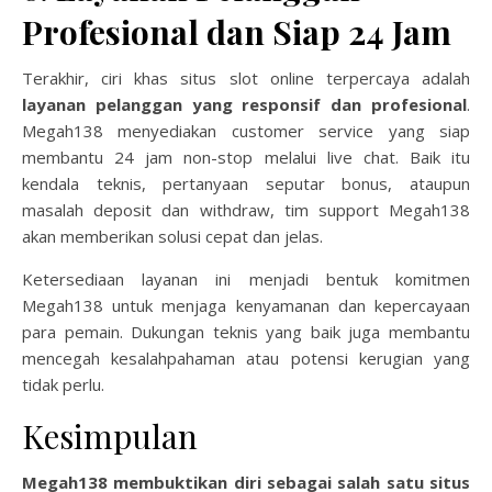
Profesional dan Siap 24 Jam
Terakhir, ciri khas situs slot online terpercaya adalah
layanan pelanggan yang responsif dan profesional
.
Megah138 menyediakan customer service yang siap
membantu 24 jam non-stop melalui live chat. Baik itu
kendala teknis, pertanyaan seputar bonus, ataupun
masalah deposit dan withdraw, tim support Megah138
akan memberikan solusi cepat dan jelas.
Ketersediaan layanan ini menjadi bentuk komitmen
Megah138 untuk menjaga kenyamanan dan kepercayaan
para pemain. Dukungan teknis yang baik juga membantu
mencegah kesalahpahaman atau potensi kerugian yang
tidak perlu.
Kesimpulan
Megah138 membuktikan diri sebagai salah satu situs