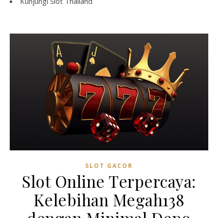
Kunjungi
Slot Thailand
SLOT GACOR
Slot Online Terpercaya:
Kelebihan Megah138
dengan Minimal Depo