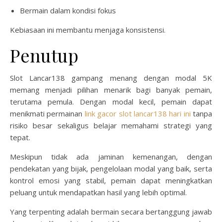
Bermain dalam kondisi fokus
Kebiasaan ini membantu menjaga konsistensi.
Penutup
Slot Lancar138 gampang menang dengan modal 5K
memang menjadi pilihan menarik bagi banyak pemain,
terutama pemula. Dengan modal kecil, pemain dapat
menikmati permainan
link gacor slot lancar138 hari ini
tanpa
risiko besar sekaligus belajar memahami strategi yang
tepat.
Meskipun tidak ada jaminan kemenangan, dengan
pendekatan yang bijak, pengelolaan modal yang baik, serta
kontrol emosi yang stabil, pemain dapat meningkatkan
peluang untuk mendapatkan hasil yang lebih optimal.
Yang terpenting adalah bermain secara bertanggung jawab