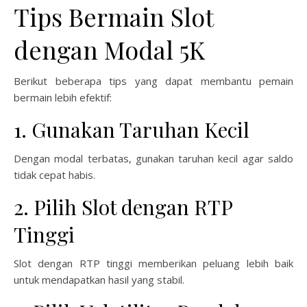
Tips Bermain Slot
dengan Modal 5K
Berikut beberapa tips yang dapat membantu pemain
bermain lebih efektif:
1. Gunakan Taruhan Kecil
Dengan modal terbatas, gunakan taruhan kecil agar saldo
tidak cepat habis.
2. Pilih Slot dengan RTP
Tinggi
Slot dengan RTP tinggi memberikan peluang lebih baik
untuk mendapatkan hasil yang stabil.