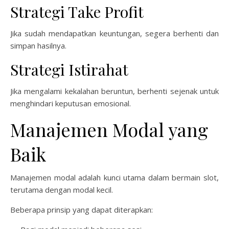
Strategi Take Profit
Jika sudah mendapatkan keuntungan, segera berhenti dan
simpan hasilnya.
Strategi Istirahat
Jika mengalami kekalahan beruntun, berhenti sejenak untuk
menghindari keputusan emosional.
Manajemen Modal yang
Baik
Manajemen modal adalah kunci utama dalam bermain slot,
terutama dengan modal kecil.
Beberapa prinsip yang dapat diterapkan: