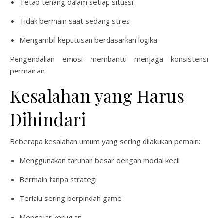
Tetap tenang dalam setiap situasi
Tidak bermain saat sedang stres
Mengambil keputusan berdasarkan logika
Pengendalian emosi membantu menjaga konsistensi
permainan.
Kesalahan yang Harus
Dihindari
Beberapa kesalahan umum yang sering dilakukan pemain:
Menggunakan taruhan besar dengan modal kecil
Bermain tanpa strategi
Terlalu sering berpindah game
Mengejar kerugian