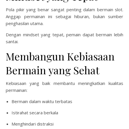
Pola pikir yang benar sangat penting dalam bermain slot.
Anggap permainan ini sebagai hiburan, bukan sumber
penghasilan utama.
Dengan mindset yang tepat, pemain dapat bermain lebih
santai.
Membangun Kebiasaan
Bermain yang Sehat
Kebiasaan yang baik membantu meningkatkan kualitas
permainan:
Bermain dalam waktu terbatas
Istirahat secara berkala
Menghindari distraksi