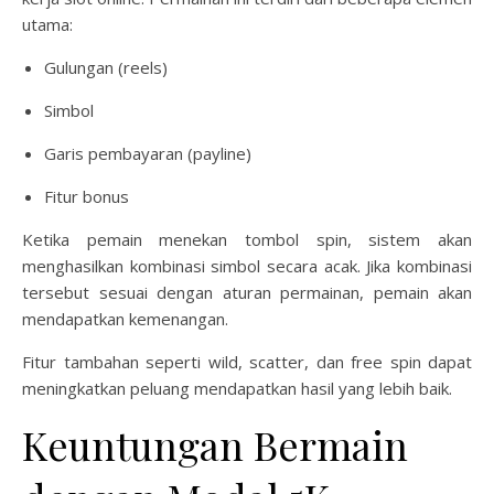
utama:
Gulungan (reels)
Simbol
Garis pembayaran (payline)
Fitur bonus
Ketika pemain menekan tombol spin, sistem akan
menghasilkan kombinasi simbol secara acak. Jika kombinasi
tersebut sesuai dengan aturan permainan, pemain akan
mendapatkan kemenangan.
Fitur tambahan seperti wild, scatter, dan free spin dapat
meningkatkan peluang mendapatkan hasil yang lebih baik.
Keuntungan Bermain