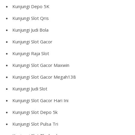
Kunjungi
Depo 5K
Kunjungi
Slot Qris
Kunjungi
Judi Bola
Kunjungi
Slot Gacor
Kunjungi
Raja Slot
Kunjungi
Slot Gacor Maxwin
Kunjungi
Slot Gacor Megah138
Kunjungi
Judi Slot
Kunjungi
Slot Gacor Hari Ini
Kunjungi
Slot Depo 5k
Kunjungi
Slot Pulsa Tri