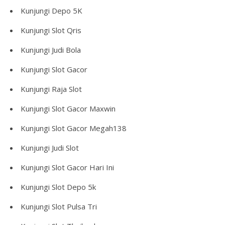
Kunjungi
Depo 5K
Kunjungi
Slot Qris
Kunjungi
Judi Bola
Kunjungi
Slot Gacor
Kunjungi
Raja Slot
Kunjungi
Slot Gacor Maxwin
Kunjungi
Slot Gacor Megah138
Kunjungi
Judi Slot
Kunjungi
Slot Gacor Hari Ini
Kunjungi
Slot Depo 5k
Kunjungi
Slot Pulsa Tri