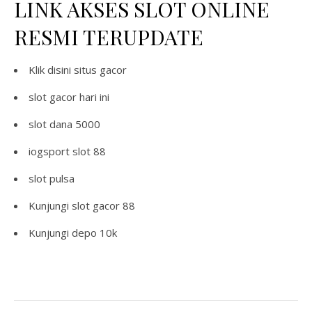
LINK AKSES SLOT ONLINE
RESMI TERUPDATE
Klik disini
situs gacor
slot gacor hari ini
slot dana 5000
iogsport slot 88
slot pulsa
Kunjungi
slot gacor 88
Kunjungi
depo 10k