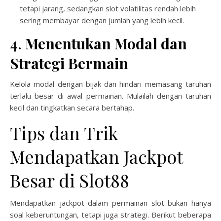
tetapi jarang, sedangkan slot volatilitas rendah lebih
sering membayar dengan jumlah yang lebih kecil.
4.
Menentukan Modal dan
Strategi Bermain
Kelola modal dengan bijak dan hindari memasang taruhan
terlalu besar di awal permainan. Mulailah dengan taruhan
kecil dan tingkatkan secara bertahap.
Tips dan Trik
Mendapatkan Jackpot
Besar di Slot88
Mendapatkan jackpot dalam permainan slot bukan hanya
soal keberuntungan, tetapi juga strategi. Berikut beberapa