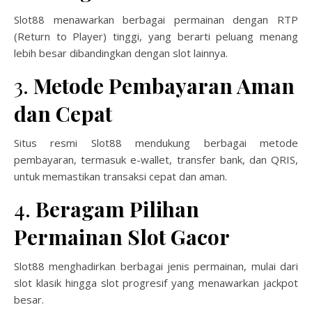
Slot88 menawarkan berbagai permainan dengan RTP
(Return to Player) tinggi, yang berarti peluang menang
lebih besar dibandingkan dengan slot lainnya.
3.
Metode Pembayaran Aman
dan Cepat
Situs resmi Slot88 mendukung berbagai metode
pembayaran, termasuk e-wallet, transfer bank, dan QRIS,
untuk memastikan transaksi cepat dan aman.
4.
Beragam Pilihan
Permainan Slot Gacor
Slot88 menghadirkan berbagai jenis permainan, mulai dari
slot klasik hingga slot progresif yang menawarkan jackpot
besar.