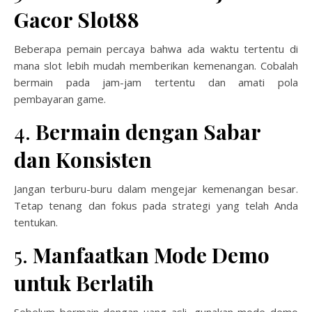
Gacor Slot88
Beberapa pemain percaya bahwa ada waktu tertentu di
mana slot lebih mudah memberikan kemenangan. Cobalah
bermain pada jam-jam tertentu dan amati pola
pembayaran game.
4.
Bermain dengan Sabar
dan Konsisten
Jangan terburu-buru dalam mengejar kemenangan besar.
Tetap tenang dan fokus pada strategi yang telah Anda
tentukan.
5.
Manfaatkan Mode Demo
untuk Berlatih