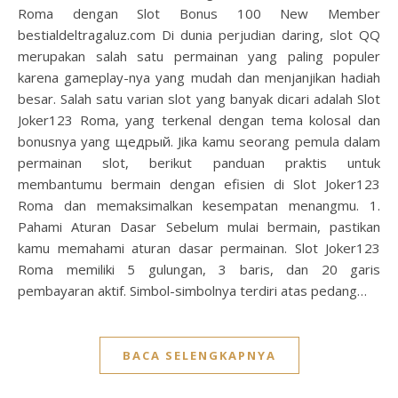
Roma dengan Slot Bonus 100 New Member
bestialdeltragaluz.com Di dunia perjudian daring, slot QQ
merupakan salah satu permainan yang paling populer
karena gameplay-nya yang mudah dan menjanjikan hadiah
besar. Salah satu varian slot yang banyak dicari adalah Slot
Joker123 Roma, yang terkenal dengan tema kolosal dan
bonusnya yang щедрый. Jika kamu seorang pemula dalam
permainan slot, berikut panduan praktis untuk
membantumu bermain dengan efisien di Slot Joker123
Roma dan memaksimalkan kesempatan menangmu. 1.
Pahami Aturan Dasar Sebelum mulai bermain, pastikan
kamu memahami aturan dasar permainan. Slot Joker123
Roma memiliki 5 gulungan, 3 baris, dan 20 garis
pembayaran aktif. Simbol-simbolnya terdiri atas pedang…
BACA SELENGKAPNYA