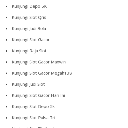
Kunjungi
Depo 5K
Kunjungi
Slot Qris
Kunjungi
Judi Bola
Kunjungi
Slot Gacor
Kunjungi
Raja Slot
Kunjungi
Slot Gacor Maxwin
Kunjungi
Slot Gacor Megah138
Kunjungi
Judi Slot
Kunjungi
Slot Gacor Hari Ini
Kunjungi
Slot Depo 5k
Kunjungi
Slot Pulsa Tri