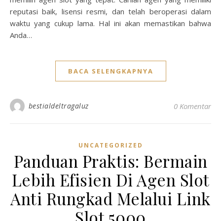
reputasi baik, lisensi resmi, dan telah beroperasi dalam
waktu yang cukup lama. Hal ini akan memastikan bahwa
Anda…
BACA SELENGKAPNYA
bestialdeltragaluz
0 Komentar
UNCATEGORIZED
Panduan Praktis: Bermain
Lebih Efisien Di Agen Slot
Anti Rungkad Melalui Link
Slot 5000