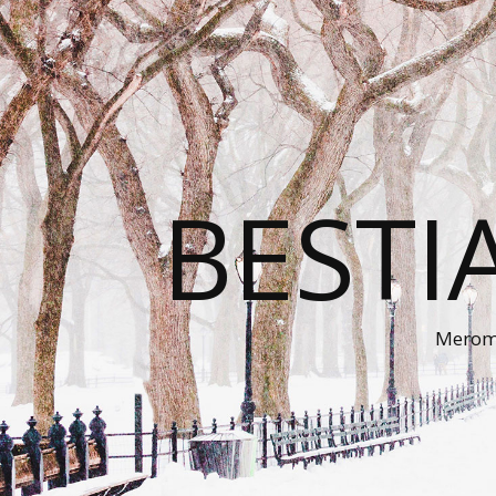
BESTI
Meromb