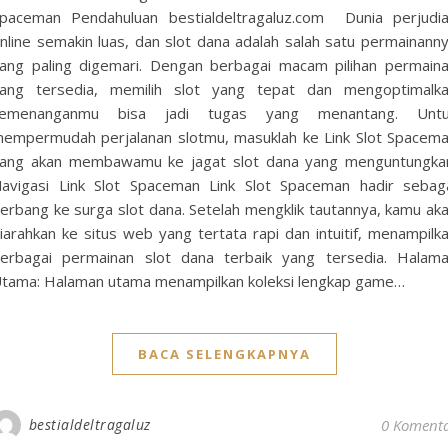
paceman Pendahuluan bestialdeltragaluz.com Dunia perjudi
nline semakin luas, dan slot dana adalah salah satu permainann
ang paling digemari. Dengan berbagai macam pilihan permain
ang tersedia, memilih slot yang tepat dan mengoptimalk
kemenanganmu bisa jadi tugas yang menantang. Untu
empermudah perjalanan slotmu, masuklah ke Link Slot Spacem
ang akan membawamu ke jagat slot dana yang menguntungka
avigasi Link Slot Spaceman Link Slot Spaceman hadir sebag
erbang ke surga slot dana. Setelah mengklik tautannya, kamu ak
iarahkan ke situs web yang tertata rapi dan intuitif, menampilk
erbagai permainan slot dana terbaik yang tersedia. Halam
tama: Halaman utama menampilkan koleksi lengkap game…
BACA SELENGKAPNYA
bestialdeltragaluz
0 Koment