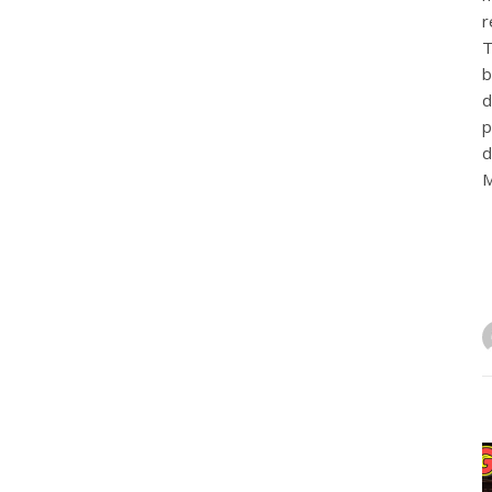
r
T
b
d
p
d
M