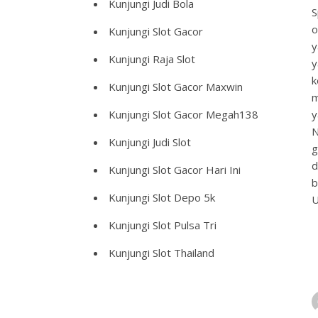
Kunjungi
Judi Bola
S
o
Kunjungi
Slot Gacor
y
Kunjungi
Raja Slot
y
Kunjungi
Slot Gacor Maxwin
m
Kunjungi
Slot Gacor Megah138
y
N
Kunjungi
Judi Slot
g
d
Kunjungi
Slot Gacor Hari Ini
b
Kunjungi
Slot Depo 5k
U
Kunjungi
Slot Pulsa Tri
Kunjungi
Slot Thailand