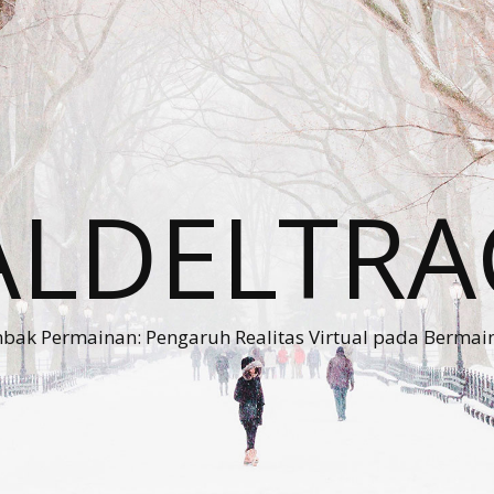
ALDELTR
ak Permainan: Pengaruh Realitas Virtual pada Berma