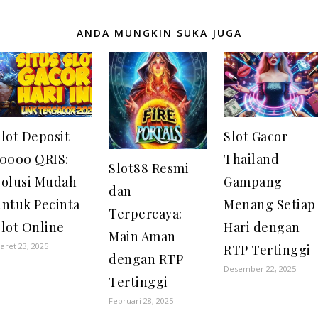
ANDA MUNGKIN SUKA JUGA
lot Deposit
Slot Gacor
10000 QRIS:
Thailand
Slot88 Resmi
Solusi Mudah
Gampang
dan
untuk Pecinta
Menang Setiap
Terpercaya:
Slot Online
Hari dengan
Main Aman
aret 23, 2025
RTP Tertinggi
dengan RTP
Desember 22, 2025
Tertinggi
Februari 28, 2025