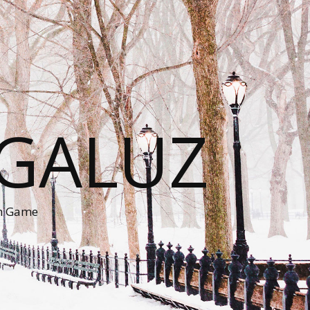
AGALUZ
in Game